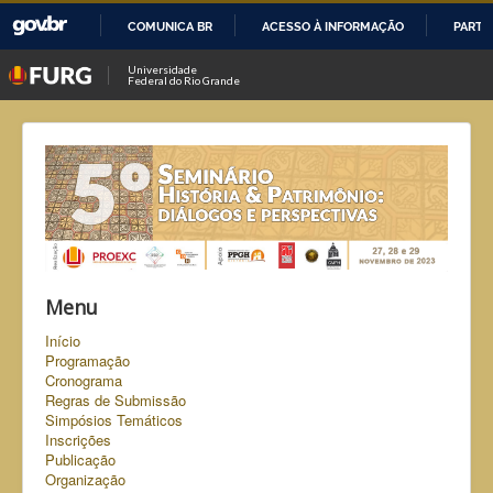
COMUNICA BR
ACESSO À INFORMAÇÃO
PARTI
IR
Universidade
Federal do Rio Grande
PARA
O
CONTEÚDO
Menu
Início
Programação
Cronograma
Regras de Submissão
Simpósios Temáticos
Inscrições
Publicação
Organização