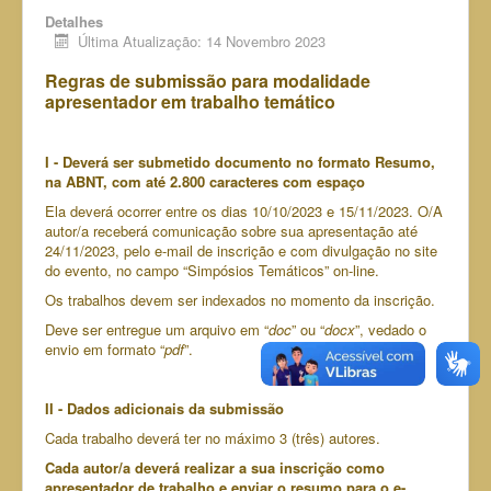
Detalhes
Última Atualização: 14 Novembro 2023
Regras de submissão para modalidade
apresentador em trabalho temático
I - Deverá ser submetido documento no formato Resumo,
na ABNT, com até 2.800 caracteres com espaço
Ela deverá ocorrer entre os dias 10/10/2023 e 15/11/2023. O/A
autor/a receberá comunicação sobre sua apresentação até
24/11/2023, pelo e-mail de inscrição e com divulgação no site
do evento, no campo “Simpósios Temáticos” on-line.
Os trabalhos devem ser indexados no momento da inscrição.
Deve ser entregue um arquivo em “
doc
” ou “
docx
”, vedado o
envio em formato “
pdf
”.
II - Dados adicionais da submissão
Cada trabalho deverá ter no máximo 3 (três) autores.
Cada autor/a deverá realizar a sua inscrição como
apresentador de trabalho e enviar o resumo para o e-