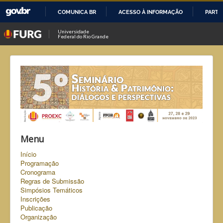
COMUNICA BR
ACESSO À INFORMAÇÃO
PARTI
IR
Universidade
Federal do Rio Grande
PARA
O
CONTEÚDO
Menu
Início
Programação
Cronograma
Regras de Submissão
Simpósios Temáticos
Inscrições
Publicação
Organização